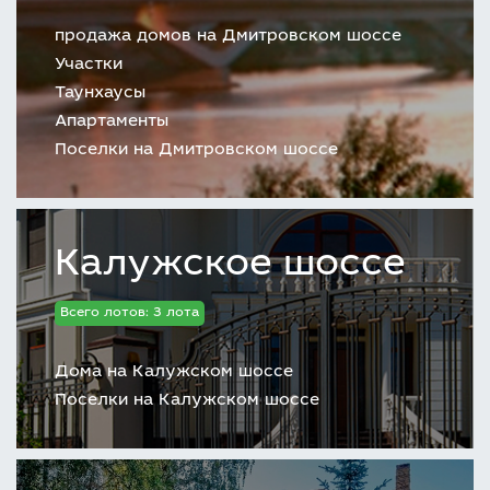
работают:
продажа домов на Дмитровском шоссе
детсад;
Участки
универсальная спортплощадка;
Таунхаусы
салон красоты;
Апартаменты
торговый центр;
Поселки на Дмитровском шоссе
яхт-клуб;
ресторан;
пляж;
супермаркет.
Калужское шоссе
Всего лотов: 3 лота
Недвижимость
Дома на Калужском шоссе
Официальный сайт агентства letoestate.ru
Поселки на Калужском шоссе
дает клиентам возможность
купить дом
на
две семьи, коттедж или участок без
подряда по цене от 12 100 000 руб. Площадь
2