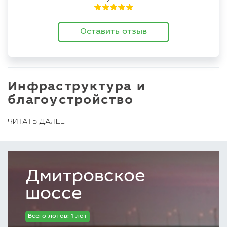
Оставить отзыв
Инфраструктура и
благоустройство
ЧИТАТЬ ДАЛЕЕ
Поселок Vita Verde огорожен и
круглосуточно охраняется. Территория
благоустроена, за порядком на ней следит
служба эксплуатации. К домам и участкам
Дмитровское
проложены все инженерные коммуникации,
проведены телефонная линия, телевидение,
шоссе
интернет.
Всего лотов: 1 лот
В КП Вита Верде и его окрестностях