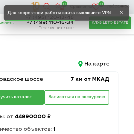
0
0
Избранное
Сравнение
✕
Для корректной работы сайта выключите VPN
+7 (495) 120-12-48
+7 (499) 110-16-34
КЛУБ LETO ESTATE
имость
Перезвоните мне
На карте
радское шоссе
7 км от МКАД
учить каталог
Записаться на экскурсию
q
ы: от
44990000
ичество объектов:
1