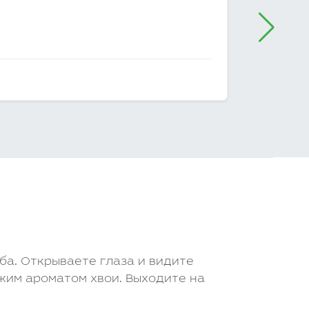
7 ЛО
от
470
ба. Открываете глаза и видите
жим ароматом хвои. Выходите на