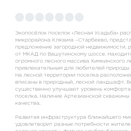
Клуб LETO Estate
Видеообзоры
Наша команда
Присоединиться
к команде
Контакты
Отзывы
Экопосёлок поселок «Лесная Усадьба» ра
микрорайона Клязьма –Старбеево, предст
Видеообзоры:
предложение загородной недвижимости, р
от МКАД по Вашутинскому шоссе. Находит
огромного лесного массива Химкинского ле
привлекательным для любителей природы 
На лесной территории поселка расположен
вписаны в природный, лесной ландшафт. В
существенно улучшают уровень комфорта 
поселка. Наличие Артезианской скважины
качества.
Развитая инфраструктура ближайшего ми
удовлетворит разные потребности жителей