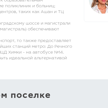
 к образовательным
ие поликлиник и больниц;
ентров, таких как Ашан и ТЦ
нградскому шоссе и магистрали
омагистраль) обеспечивают
нспорт, то также предоставляет
йших станций метро: До Речного
МЦД Химки - на автобусе №14.
быть идеальной альтернативой
ом поселке