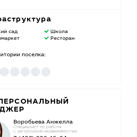
аструктура
кий сад
Школа
рмаркет
Ресторан
ритории поселка:
ПЕРСОНАЛЬНЫЙ
ЕДЖЕР
Воробьева Анжелла
Специалист по работе
с загородной недвижимостью