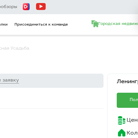
ообзоры
Городская недвиж
елки
Присоединиться к команде
сная Усадьба
е заявку
Ленинг
Пол
Цен
Кол