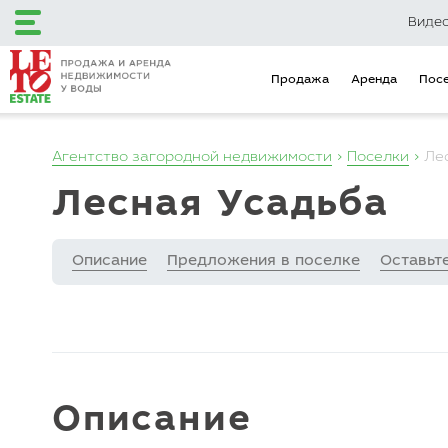
Виде
Продажа
Аренда
Пос
Агентство загородной недвижимости
Поселки
Ле
+7 (495) 120-12-48
Лесная Усадьба
+7 (499) 110-16-34
Описание
Предложения в поселке
Оставьт
Загородный клуб
Эксклюзивные
LETO Estate
предложения
Продажа
Аренда
Поселки
Объекты на карте
Городская недвижимость
Описание
Коммерческая недвижимость
Инвестиционные предложения