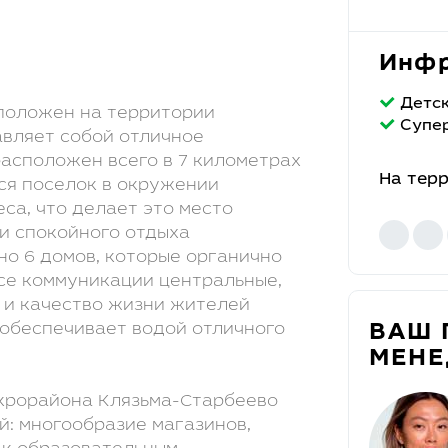
Инфр
Детс
сположен на территории
Супе
авляет собой отличное
асположен всего в 7 километрах
На тер
ся поселок в окружении
са, что делает это место
и спокойного отдыха
о 6 домов, которые органично
се коммуникации центральные,
и качество жизни жителей
 обеспечивает водой отличного
ВАШ 
МЕН
крорайона Клязьма-Старбеево
: многообразие магазинов,