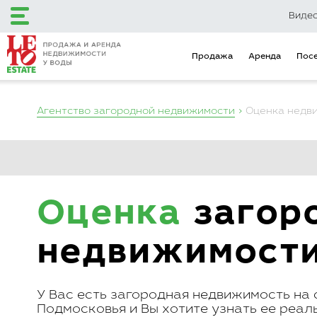
Виде
Продажа
Аренда
Пос
Агентство загородной недвижимости
Оценка недв
+7 (495) 120-12-48
+7 (499) 110-16-34
Оценка
загор
Загородный клуб
Эксклюзивные
LETO Estate
предложения
Продажа
Аренда
недвижимост
Поселки
Объекты на карте
Городская недвижимость
Коммерческая недвижимость
У Вас есть загородная недвижимость на 
Инвестиционные предложения
Подмосковья и Вы хотите узнать ее реал