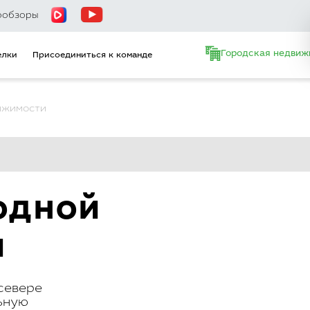
ообзоры
Городская недвиж
елки
Присоединиться к команде
ижимости
одной
и
севере
ьную