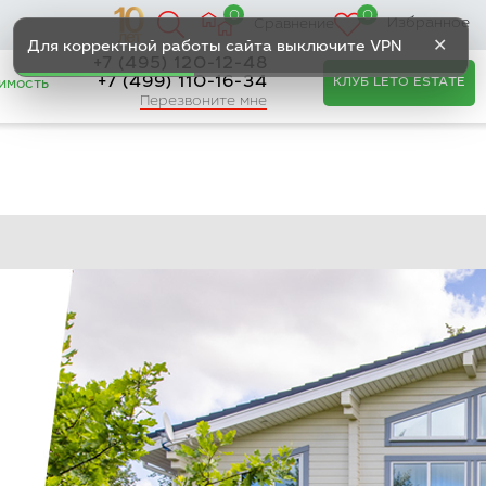
0
0
Избранное
Сравнение
✕
Для корректной работы сайта выключите VPN
+7 (495) 120-12-48
+7 (499) 110-16-34
КЛУБ LETO ESTATE
имость
Перезвоните мне