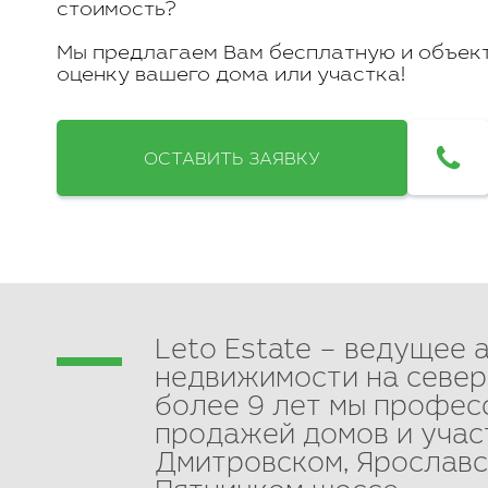
Клуб LETO Estate
стоимость?
Видеообзоры
Наша команда
Мы предлагаем Вам бесплатную и объек
Присоединиться
к команде
оценку вашего дома или участка!
Контакты
Отзывы
ОСТАВИТЬ ЗАЯВКУ
Видеообзоры:
Leto Estate – ведущее 
недвижимости на север
более 9 лет мы профес
продажей домов и учас
Дмитровском, Ярославс