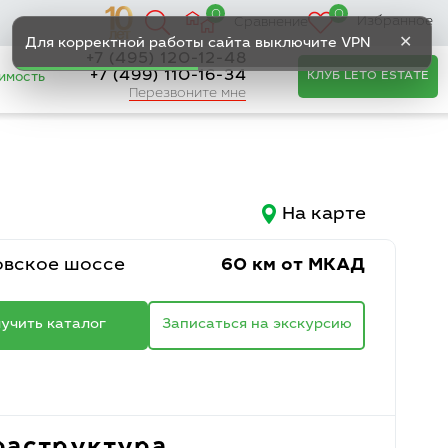
0
0
Избранное
Сравнение
✕
Для корректной работы сайта выключите VPN
+7 (495) 120-12-48
+7 (499) 110-16-34
КЛУБ LETO ESTATE
имость
Перезвоните мне
На карте
вское шоссе
60 км от МКАД
учить каталог
Записаться на экскурсию