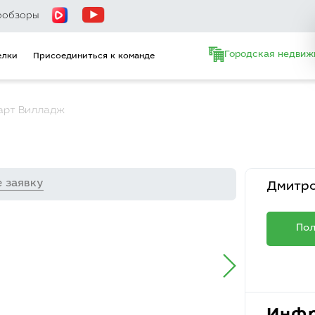
ообзоры
Городская недвиж
елки
Присоединиться к команде
арт Вилладж
е заявку
Дмитро
Пол