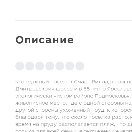
Клуб LETO Estate
Видеообзоры
Наша команда
Присоединиться
к команде
Контакты
Отзывы
Описание
Видеообзоры:
Коттеджный поселок Смарт Вилладж распо
Дмитровскому шоссе и в 65 км по Ярослав
экологически чистом районе Подмосковья.
живописное место, где с одной стороны на
другой стороны ухоженный пруд, к котором
благодаря тому, что около поселка распол
время на пруду располагается пляж, что 
отдыха для всей семьи, в окружении живоп