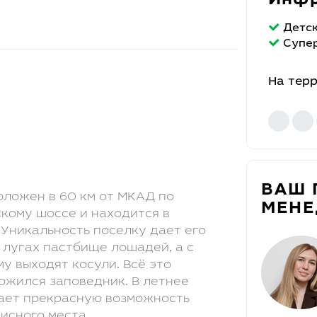
Инфр
Детс
Супе
На тер
ВАШ 
ложен в 60 км от МКАД по
МЕН
скому шоссе и находится в
 Уникальность поселку дает его
 лугах пастбище лошадей, а с
у выходят косули. Всё это
ожился заповедник. В летнее
дает прекрасную возможность
исного места.