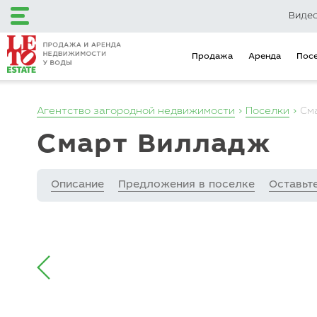
Виде
Продажа
Аренда
Пос
Агентство загородной недвижимости
Поселки
См
+7 (495) 120-12-48
Смарт Вилладж
+7 (499) 110-16-34
Описание
Предложения в поселке
Оставьт
Загородный клуб
Эксклюзивные
LETO Estate
предложения
Продажа
Аренда
Поселки
Объекты на карте
Городская недвижимость
Коммерческая недвижимость
Инвестиционные предложения