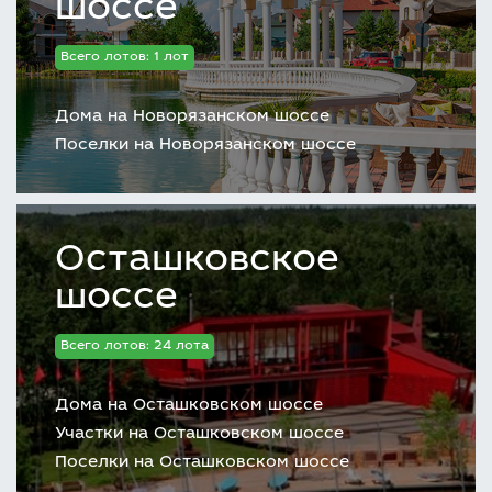
шоссе
обращайтесь к опытным брокерам агентства
недвижимости LetoEstate. Приобретение
Всего лотов: 1 лот
уютного семейного гнездышка в одном из
самых сказочных мест страны – несомненно,
Дома на Новорязанском шоссе
выгодная инвестиция.
Поселки на Новорязанском шоссе
Осташковское
шоссе
Всего лотов: 24 лота
Дома на Осташковском шоссе
Участки на Осташковском шоссе
Поселки на Осташковском шоссе