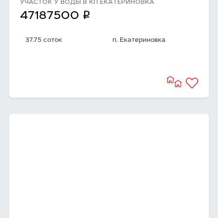
УЧАСТОК У ВОДЫ В КП ЕКАТЕРИНОВКА
q
47187500
37.75 соток
п. Екатериновка