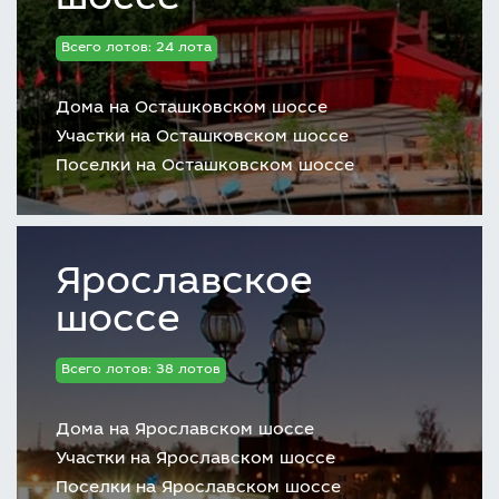
шоссе
административное здание.
Всего лотов: 24 лота
Вы не пожалеете, если решитесь
купить дом
в КП Новая Ильичевка
. Ведь здесь приятно
Дома на Осташковском шоссе
отдыхать, жить, принимать гостей. Агентство
Участки на Осташковском шоссе
недвижимости организует просмотр
Поселки на Осташковском шоссе
понравившегося объекта и возьмет на себя
все заботы, связанные с приобретением
коттеджа.
Ярославское
шоссе
Всего лотов: 38 лотов
Дома на Ярославском шоссе
Участки на Ярославском шоссе
Поселки на Ярославском шоссе