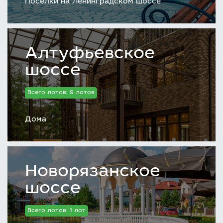
Поселки на Ленинградском шоссе
Алтуфьевское
шоссе
Всего лотов: 9 лотов
Дома
Новорязанское
шоссе
Всего лотов: 1 лот