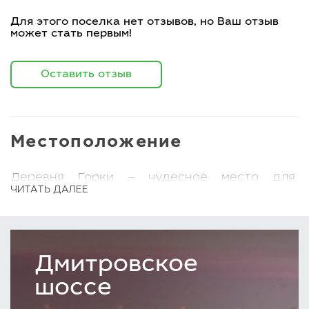
Для этого поселка нет отзывов, но Ваш отзыв
может стать первым!
Оставить отзыв
Местоположение
Деревня Горки – чудесное место для
ЧИТАТЬ ДАЛЕЕ
проживания или отдыха. В живописный
поселок невозможно не влюбиться.
Приобретение недвижимости в Горки – это
великолепная возможность жить в дружной
Дмитровское
компании соседей, при этом не чувствуя
себя как в «муравейнике».
шоссе
Чтобы получить квалифицированную