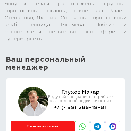
минутах езды расположены крупные
горнолыжные склоны, такие как Волен,
Степаново, Яхрома, Сорочаны, горнолыжный
клуб Леонида Тягачева. Поблизости
расположены несколько эко ферм и
супермаркеты.
Ваш персональный
менеджер
Глухов Макар
Ведущий специалист по работе
с загородной недвижимостью
+7 (499) 288-19-81
Перезвонить мне