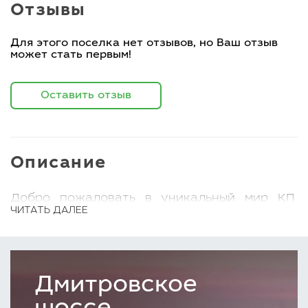
Отзывы
Для этого поселка нет отзывов, но Ваш отзыв
может стать первым!
Оставить отзыв
Описание
Добро пожаловать в уникальный мир КП
ЧИТАТЬ ДАЛЕЕ
Машкинские Холмы (Химки). Это
подходящее место для тех, кто стремится к
спокойствию, красоте природы, комфорту
жизни. Расположенный в обрамлении
Дмитровское
живописных холмов, зеленых лесов, этот
поселок сразу окутывает вас своим