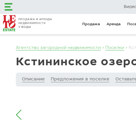
Виде
Продажа
Аренда
Пос
Агентство загородной недвижимости
Поселки
Кс
+7 (495) 120-12-48
Кстининское озер
+7 (499) 110-16-34
Описание
Предложения в поселке
Оставьт
Загородный клуб
Эксклюзивные
LETO Estate
предложения
Продажа
Аренда
Поселки
Объекты на карте
Городская недвижимость
Коммерческая недвижимость
Инвестиционные предложения