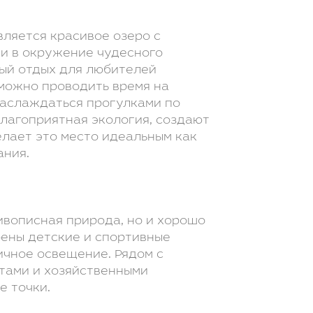
вляется красивое озеро с
и в окружение чудесного
ный отдых для любителей
 можно проводить время на
 наслаждаться прогулками по
благоприятная экология, создают
елает это место идеальным как
ания.
ивописная природа, но и хорошо
оены детские и спортивные
ичное освещение. Рядом с
тами и хозяйственными
е точки.