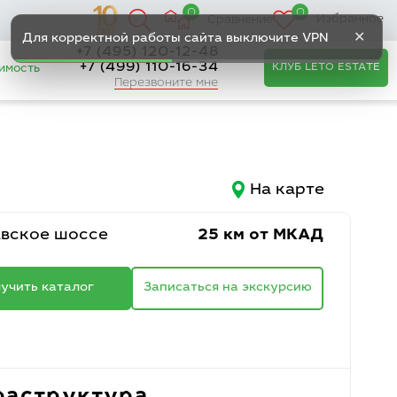
0
0
Избранное
Сравнение
✕
Для корректной работы сайта выключите VPN
+7 (495) 120-12-48
+7 (499) 110-16-34
КЛУБ LETO ESTATE
имость
Перезвоните мне
На карте
вское шоссе
25 км от МКАД
учить каталог
Записаться на экскурсию