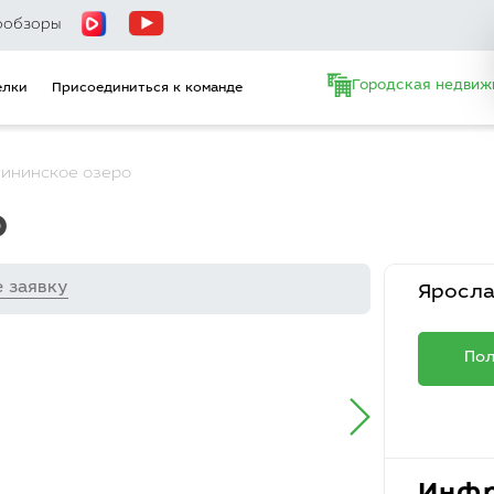
ообзоры
Городская недвиж
елки
Присоединиться к команде
тининское озеро
о
е заявку
Яросла
Пол