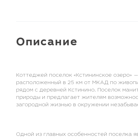
Клуб LETO Estate
Видеообзоры
Наша команда
Присоединиться
к команде
Контакты
Отзывы
Описание
Видеообзоры:
Коттеджей поселок «Кстининское озеро» —
расположенный в 25 км от МКАД по живоп
рядом с деревней Кстинино. Поселок мани
природы и предлагает жителям возможно
загородной жизнью в окружении незабыв
Одной из главных особенностей поселка я