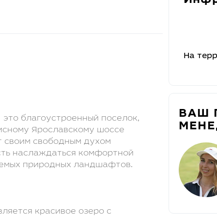
Инфр
На тер
ВАШ 
 это благоустроенный поселок,
МЕН
исному Ярославскому шоссе
т своим свободным духом
сть наслаждаться комфортной
аемых природных ландшафтов.
вляется красивое озеро с