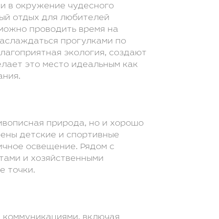
и в окружение чудесного
ный отдых для любителей
 можно проводить время на
 наслаждаться прогулками по
благоприятная экология, создают
елает это место идеальным как
ания.
ивописная природа, но и хорошо
оены детские и спортивные
ичное освещение. Рядом с
тами и хозяйственными
е точки.
 коммуникациями, включая