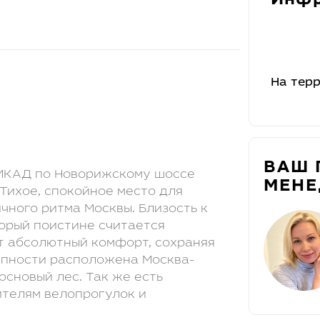
Инфр
На тер
ВАШ 
 МКАД по Новорижскому шоссе
МЕН
 Тихое, спокойное место для
чного ритма Москвы. Близость к
торый поистине считается
т абсолютный комфорт, сохраняя
упности расположена Москва-
сосновый лес. Так же есть
ителям велопрогулок и