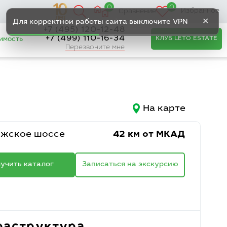
0
0
Избранное
Сравнение
✕
Для корректной работы сайта выключите VPN
+7 (495) 120-12-48
+7 (499) 110-16-34
КЛУБ LETO ESTATE
имость
Перезвоните мне
На карте
ижское шоссе
42 км от МКАД
учить каталог
Записаться на экскурсию