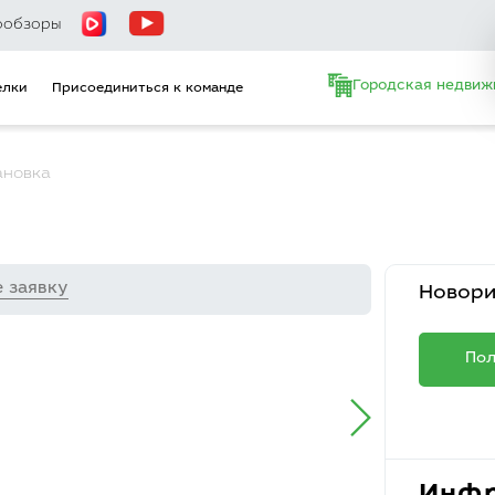
ообзоры
Городская недвиж
елки
Присоединиться к команде
ановка
е заявку
Новор
Пол