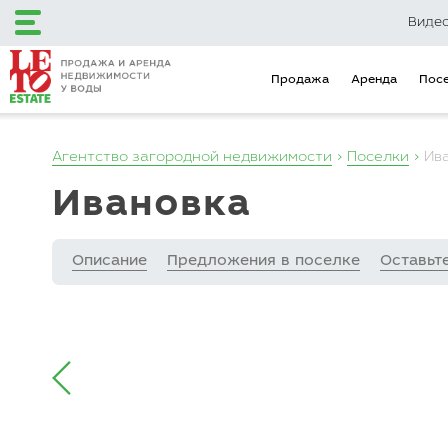
Виде
Продажа
Аренда
Пос
Агентство загородной недвижимости
Поселки
Ив
+7 (495) 120-12-48
Ивановка
+7 (499) 110-16-34
Описание
Предложения в поселке
Оставьт
Загородный клуб
Эксклюзивные
LETO Estate
предложения
Продажа
Аренда
Поселки
Объекты на карте
Городская недвижимость
Коммерческая недвижимость
Инвестиционные предложения