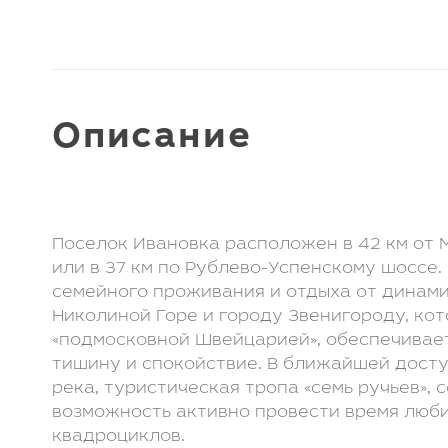
Клуб LETO Estate
Видеообзоры
Наша команда
Присоединиться
к команде
Контакты
Отзывы
Описание
Видеообзоры:
Поселок Ивановка расположен в 42 км от
или в 37 км по Рублево-Успенскому шоссе.
семейного проживания и отдыха от динами
Николиной Горе и городу Звенигороду, ко
«подмосковной Швейцарией», обеспечивае
тишину и спокойствие. В ближайшей дост
река, туристическая тропа «семь ручьев», 
возможность активно провести время люб
квадроциклов.