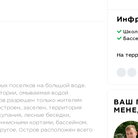
Инфр
Школ
Басс
На тер
ных поселков на большой воде.
тории, омываемая водой
ров разрешен только жителям
ВАШ 
остроен, заселен, территория
МЕН
купания, лесные беседки,
еннисными кортами, бассейном,
другое. Остров расположен всего