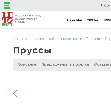
Виде
Продажа
Аренда
Пос
Агентство загородной недвижимости
Поселки
Пр
+7 (495) 120-12-48
Пруссы
+7 (499) 110-16-34
Описание
Предложения в поселке
Оставьт
Загородный клуб
Эксклюзивные
LETO Estate
предложения
Продажа
Аренда
Поселки
Объекты на карте
Городская недвижимость
Коммерческая недвижимость
Инвестиционные предложения