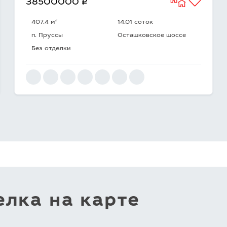
q
38500000
2
407.4 м
14.01 соток
п. Пруссы
Осташковское шоссе
Без отделки
лка на карте