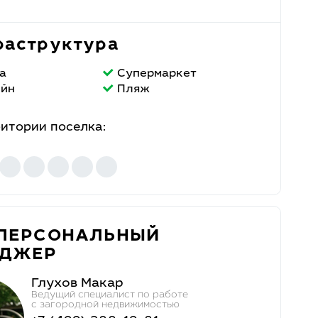
аструктура
а
Супермаркет
ейн
Пляж
ритории поселка:
ПЕРСОНАЛЬНЫЙ
ЕДЖЕР
Глухов Макар
Ведущий специалист по работе
с загородной недвижимостью