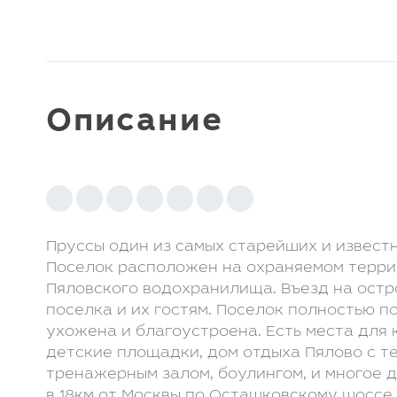
Клуб LETO Estate
Видеообзоры
Наша команда
Присоединиться
к команде
Контакты
Отзывы
Описание
Видеообзоры:
Пруссы один из самых старейших и извест
Поселок расположен на охраняемом терри
Пяловского водохранилища. Въезд на ост
поселка и их гостям. Поселок полностью п
ухожена и благоустроена. Есть места для 
детские площадки, дом отдыха Пялово с т
тренажерным залом, боулингом, и многое 
в 18км от Москвы по Осташковскому шоссе.