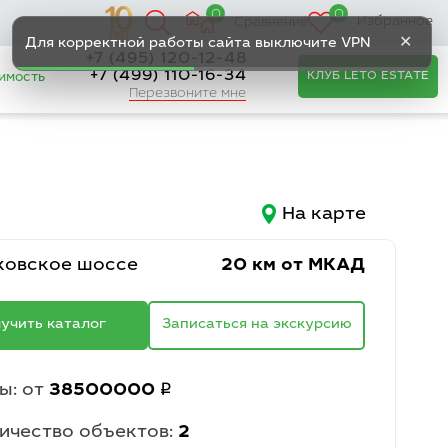
0
0
Избранное
Сравнение
✕
Для корректной работы сайта выключите VPN
+7 (495) 120-12-48
+7 (499) 110-16-34
КЛУБ LETO ESTATE
имость
Перезвоните мне
На карте
овское шоссе
20 км от МКАД
учить каталог
Записаться на экскурсию
q
ы: от
38500000
ичество объектов:
2