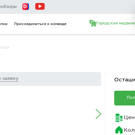
ообзоры
Городская недвиж
елки
Присоединиться к команде
уссы
е заявку
Осташк
Пол
Цен
Кол