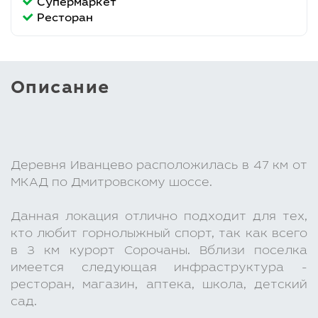
Супермаркет
Ресторан
Описание
Деревня Иванцево расположилась в 47 км от
МКАД по Дмитровскому шоссе.
Данная локация отлично подходит для тех,
кто любит горнолыжный спорт, так как всего
в 3 км курорт Сорочаны. Вблизи поселка
имеется следующая инфраструктура -
ресторан, магазин, аптека, школа, детский
сад.