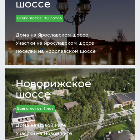
шоссе
Всего лотов: 38 лотов
Дома на Ярославском шоссе
Участки на Ярославском шоссе
Поселки на Ярославском шоссе
Новорижское
шоссе
Всего лотов: 1 лот
Дома на Новой Риге
Участки на Новой Риге