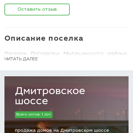
Оставить отзыв
Описание поселка
Поселок Погорелки Мытищинского района
ЧИТАТЬ ДАЛЕЕ
расположен в экологически чистом месте.
Ведь совсем рядом находится великолепный
сосновый лес и живописные Клязьминское и
Пироговское водохранилища
.
Дмитровское
Агентство загородной недвижимости
шоссе
LetoEstate поможет подобрать дом,
подходящий по всем параметрам. Также
Всего лотов: 1 лот
возьмет на себя все организационные
вопросы, проверит юридическую чистоту
продажа домов на Дмитровском шоссе
документов.