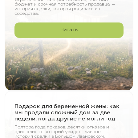
бюджет и срочная потребность продавца —
история сделки, которая родилась из
соседства.
Читать
Подарок для беременной жены: как
мы продали сложный дом за две
недели, когда другие не могли год
Полтора года показов, десятки отказов и
один клиент, который увидел главное —
история сделки в Большом Ивановском.