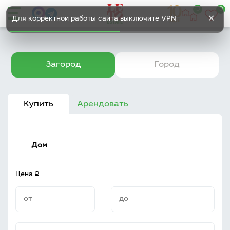
0
0
✕
Для корректной работы сайта выключите VPN
Загород
Город
Купить
Арендовать
q
Цена