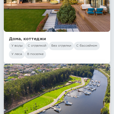
Дома, коттеджи
У воды
С отделкой
Без отделки
С бассейном
У леса
В поселке