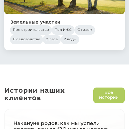
Земельные участки
Под строительство
Под ИЖС
С газом
В садоводстве
У леса
У воды
Истории наших
Все
клиентов
истории
Накануне родов: как мы успели