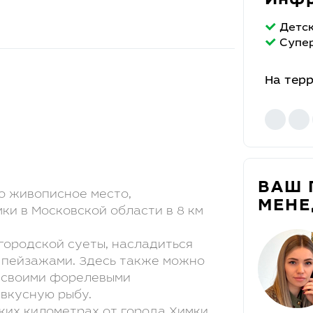
Инфр
Детс
Супе
На тер
ВАШ 
о живописное место,
МЕН
ки в Московской области в 8 км
городской суеты, насладиться
 пейзажами. Здесь также можно
я своими форелевыми
 вкусную рыбу.
ких километрах от города Химки