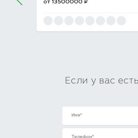
q
от
13500000
Если у вас ест