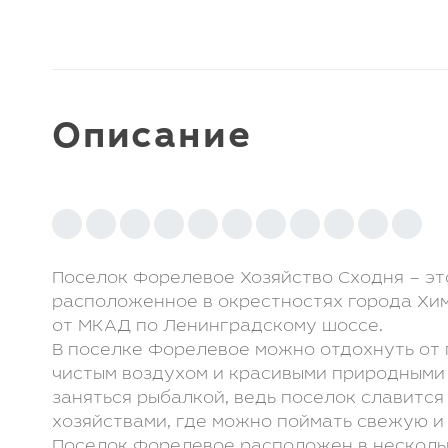
Клуб LETO Estate
Видеообзоры
Наша команда
Присоединиться
к команде
Контакты
Отзывы
Описание
Видеообзоры:
Поселок Форелевое Хозяйство Сходня – эт
расположенное в окрестностях города Хим
от МКАД по Ленинградскому шоссе.
В поселке Форелевое можно отдохнуть от 
чистым воздухом и красивыми природными
заняться рыбалкой, ведь поселок славитс
хозяйствами, где можно поймать свежую и
Поселок Форелевое расположен в несколь