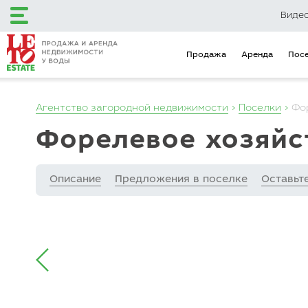
Виде
Продажа
Аренда
Пос
Агентство загородной недвижимости
Поселки
Фо
+7 (495) 120-12-48
Форелевое хозяй
+7 (499) 110-16-34
Описание
Предложения в поселке
Оставьт
Загородный клуб
Эксклюзивные
LETO Estate
предложения
Продажа
Аренда
Поселки
Объекты на карте
Городская недвижимость
Коммерческая недвижимость
Инвестиционные предложения