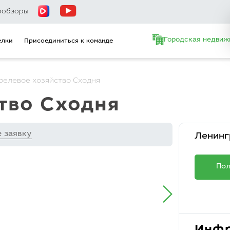
ообзоры
Городская недвиж
елки
Присоединиться к команде
релевое хозяйство Сходня
ство Сходня
е заявку
Ленинг
Пол