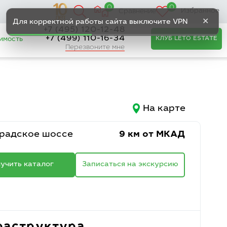
0
0
Избранное
Сравнение
✕
Для корректной работы сайта выключите VPN
+7 (495) 120-12-48
+7 (499) 110-16-34
КЛУБ LETO ESTATE
имость
Перезвоните мне
На карте
радское шоссе
9 км от МКАД
учить каталог
Записаться на экскурсию