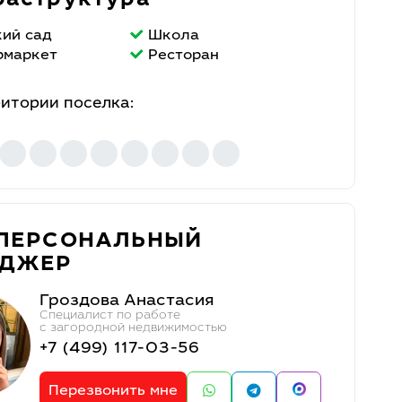
аструктура
кий сад
Школа
рмаркет
Ресторан
ритории поселка:
ПЕРСОНАЛЬНЫЙ
ЕДЖЕР
Гроздова Анастасия
Специалист по работе
с загородной недвижимостью
+7 (499) 117-03-56
Перезвонить мне