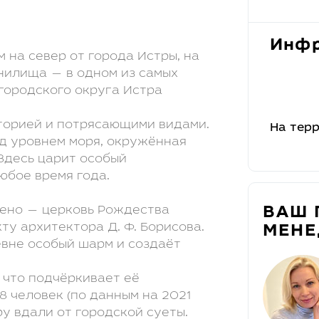
Инфр
 на север от города Истры, на
нилища — в одном из самых
городского округа Истра
сторией и потрясающими видами.
На тер
ад уровнем моря, окружённая
Здесь царит особый
юбое время года.
ено — церковь Рождества
ВАШ 
кту архитектора Д. Ф. Борисова.
МЕН
евне особый шарм и создаёт
 что подчёркивает её
8 человек (по данным на 2021
у вдали от городской суеты.