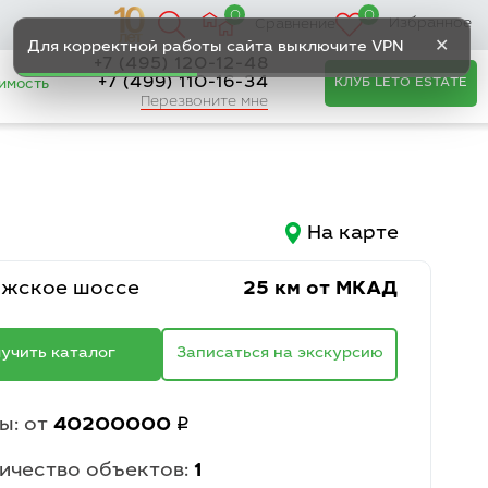
0
0
Избранное
Сравнение
✕
Для корректной работы сайта выключите VPN
+7 (495) 120-12-48
+7 (499) 110-16-34
КЛУБ LETO ESTATE
имость
Перезвоните мне
На карте
ижское шоссе
25 км от МКАД
учить каталог
Записаться на экскурсию
q
ы: от
40200000
ичество объектов:
1