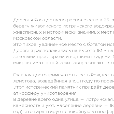
Клуб LETO Estate
Видеообзоры
Наша команда
Присоединиться
к команде
Деревня Рождествено расположена в 25 км
Контакты
берегу живописного Истринского водохра
Отзывы
живописных и исторически значимых мест 
Московской области.
Видеообзоры:
Это тихое, уединённое место с богатой и
Деревня расположилась на высоте 181 м н
зелёными просторами и водными гладями. 
микроклимат, а пейзажи завораживают в л
Главная достопримечательность Рождеств
Христова, возведённая в 1831 году по прое
Этот исторический памятник придаёт дер
атмосферу умиротворения.
В деревне всего одна улица — Истринская,
камерность и уют. Население деревни — 18
год), что гарантирует спокойную атмосфер