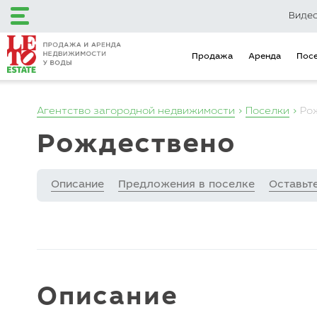
Виде
Продажа
Аренда
Пос
Агентство загородной недвижимости
Поселки
Ро
+7 (495) 120-12-48
Рождествено
+7 (499) 110-16-34
Описание
Предложения в поселке
Оставьт
Загородный клуб
Эксклюзивные
LETO Estate
предложения
Продажа
Аренда
Поселки
Объекты на карте
Городская недвижимость
Описание
Коммерческая недвижимость
Инвестиционные предложения