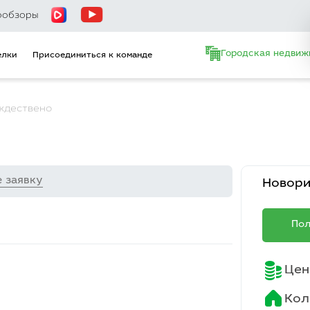
ообзоры
Городская недвиж
елки
Присоединиться к команде
ждествено
е заявку
Новор
Пол
Цен
Кол