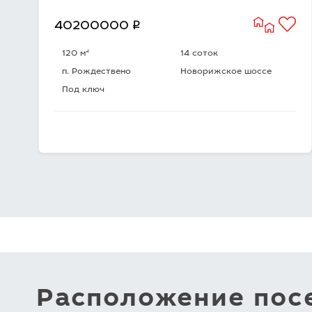
q
40200000
2
120 м
14 соток
п. Рождествено
Новорижское шоссе
Под ключ
Расположение посе