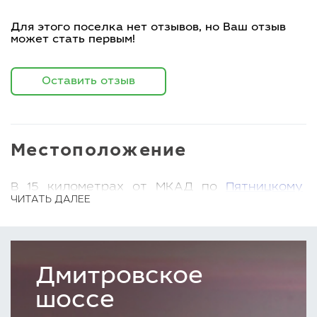
Для этого поселка нет отзывов, но Ваш отзыв
может стать первым!
Оставить отзыв
Местоположение
В 15 километрах от МКАД по
Пятницкому
ЧИТАТЬ ДАЛЕЕ
шоссе
, в одном из самых живописных
уголков Подмосковья – Солнечногорском
районе, раскинулся коттеджный поселок
Николо-Пятницкое. Всего километр отделяет
Дмитровское
его от шумного шоссе и городской суеты.
шоссе
Архитектура