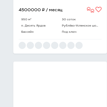
q
4500000
/ месяц
2
950 м
30 соток
п. Десять Ярдов
Рублёво-Успенское шоссе
Бассейн
Под ключ