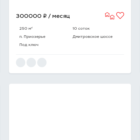
q
300000
/ месяц
2
250 м
10 соток
п. Приозерье
Дмитровское шоссе
Под ключ