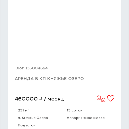
Лот: 136004694
АРЕНДА В КП КНЯЖЬЕ ОЗЕРО
q
460000
/ месяц
2
231 м
13 соток
п. Княжье Озеро
Новорижское шоссе
Под ключ