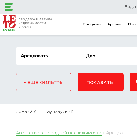
Виде
Продажа
Аренда
Пос
+7 (495) 120-12-48
+7 (499) 110-16-34
+ ЕЩЕ ФИЛЬТРЫ
ПОКАЗАТЬ
Загородный клуб
Эксклюзивные
LETO Estate
предложения
Продажа
Аренда
Поселки
дома (28)
таунхаусы (1)
Объекты на карте
Городская недвижимость
Коммерческая недвижимость
Инвестиционные предложения
Агентство загородной недвижимости
Аренда