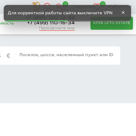
0
0
Избранное
Сравнение
✕
Для корректной работы сайта выключите VPN
+7 (495) 120-12-48
+7 (499) 110-16-34
КЛУБ LETO ESTATE
имость
Перезвоните мне