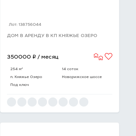
Лот: 138756044
ДОМ В АРЕНДУ В КП КНЯЖЬЕ ОЗЕРО
q
350000
/ месяц
2
254 м
14 соток
п. Княжье Озеро
Новорижское шоссе
Под ключ