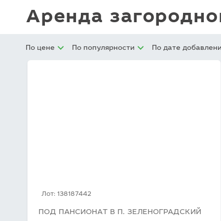
Клуб LETO Estate
Аренда загородн
Видеообзоры
Наша команда
Присоединиться
к команде
Контакты
По цене
По популярности
По дате добавлен
Отзывы
Видеообзоры:
Лот: 138187442
ПОД ПАНСИОНАТ В П. ЗЕЛЕНОГРАДСКИЙ