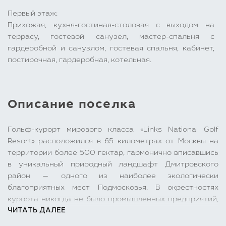
Первый этаж:
Прихожая, кухня-гостиная-столовая с выходом на
террасу, гостевой санузел, мастер-спальня с
гардеробной и санузлом, гостевая спальня, кабинет,
постирочная, гардеробная, котельная.
Описание поселка
Гольф-курорт мирового класса «Links National Golf
Resort» расположился в 65 километрах от Москвы на
территории более 500 гектар, гармонично вписавшись
в уникальный природный ландшафт Дмитровского
район — одного из наиболее экологически
благоприятных мест Подмосковья. В окрестностях
курорта никогда не было промышленных предприятий,
ЧИТАТЬ ДАЛЕЕ
железных дорог и большого количества дачных
поселков. Первозданная красота здешних мест, чистота