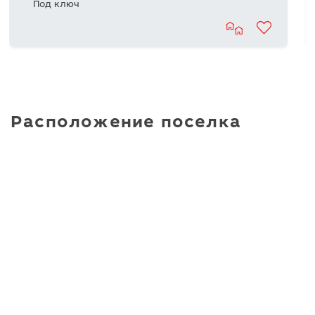
Под ключ
минутах езды лучшии горнолыжныи комплекс ЦФО по
версии Ski Business Awards 2024 "Сорочаны".
Расположение поселка