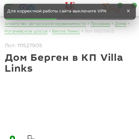
0
0
✕
Для корректной работы сайта выключите VPN
Агентство загородной недвижимости
Продажа
Дома
Рогачевское шоссе
Вилла Линкс
Лот 111527905
Лот: 111527905
Дом Берген в КП Villa
Links