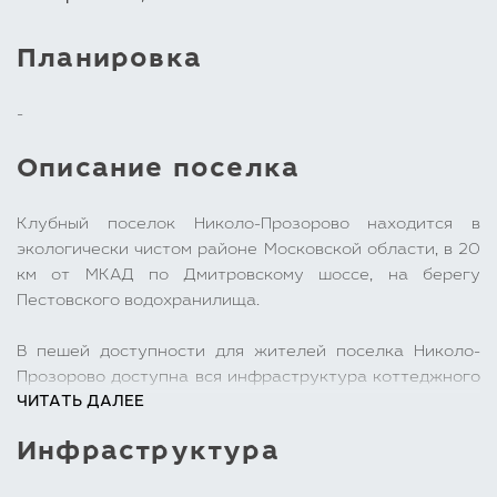
Планировка
-
Описание поселка
Клубный поселок Николо-Прозорово находится в
экологически чистом районе Московской области, в 20
км от МКАД по Дмитровскому шоссе, на берегу
Пестовского водохранилища.
В пешей доступности для жителей поселка Николо-
Прозорово доступна вся инфраструктура коттеджного
ЧИТАТЬ ДАЛЕЕ
поселка Зеленый мыс: яхт-клуб, ресторан на воде
«Волна», фитнес клуб с бассейном, Ломоносовская
Инфраструктура
гимназия и многое другое. Рядом с поселком
расположена усадьба князей Прозоровских и