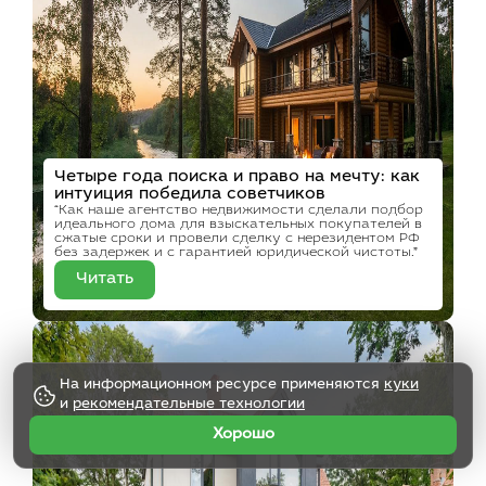
Четыре года поиска и право на мечту: как
интуиция победила советчиков
“Как наше агентство недвижимости сделали подбор
идеального дома для взыскательных покупателей в
сжатые сроки и провели сделку с нерезидентом РФ
без задержек и с гарантией юридической чистоты.”
Читать
На информационном ресурсе применяются
куки
и
рекомендательные технологии
Хорошо