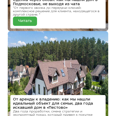
Сделка через океан: как мы нашли дом в
Подмосковье, не выходя из чата
“От первого звонка до передачи ключей:
комплексное решение для клиента, находящегося в
другой стране. ”
Читать
От аренды к владению: как мы нашли
идеальный объект для семьи, два года
искавшей дом в «Пестово»
Два года проработки, смена стратегии и
экспромтный показ, который привел к покупке