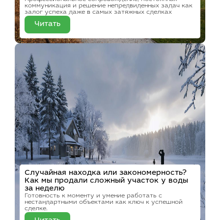
коммуникация и решение непредвиденных задач как
залог успеха даже в самых затяжных сделках
Читать
Случайная находка или закономерность?
Как мы продали сложный участок у воды
за неделю
Готовность к моменту и умение работать с
нестандартными объектами как ключ к успешной
сделке.