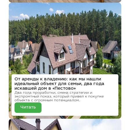
От аренды к владению: как мы нашли
идеальный объект для семьи, два года
искавшей дом в «Пестово»
Два года проработки, смена стратегии и
экспромтный показ, который привел к покупке
объекта с огромным потенциалом.
Читать