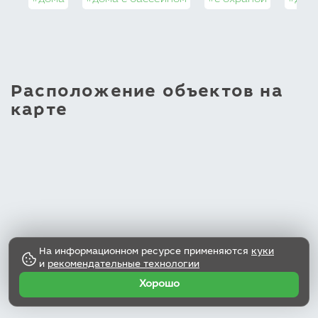
#дома
#дома с бассейном
#с охраной
#дома
Расположение объектов на
карте
На информационном ресурсе применяются
куки
и
рекомендательные технологии
Хорошо