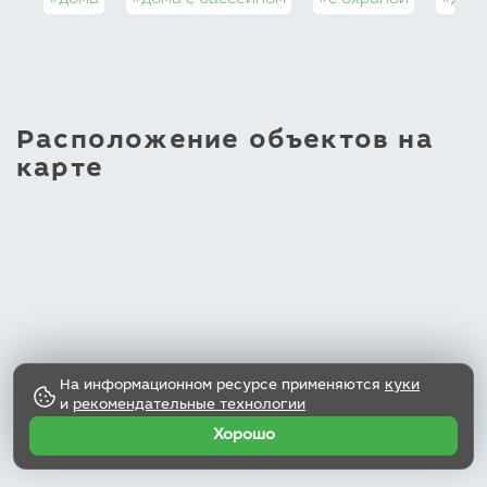
#дома
#дома с бассейном
#с охраной
#дома
Расположение объектов на
карте
На информационном ресурсе применяются
куки
и
рекомендательные технологии
Хорошо