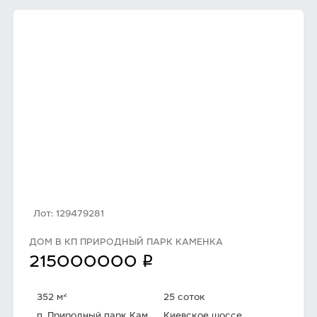
Лот: 129479281
ДОМ В КП ПРИРОДНЫЙ ПАРК КАМЕНКА
q
215000000
2
352 м
25 соток
п. Природный парк Каменка
Киевское шоссе