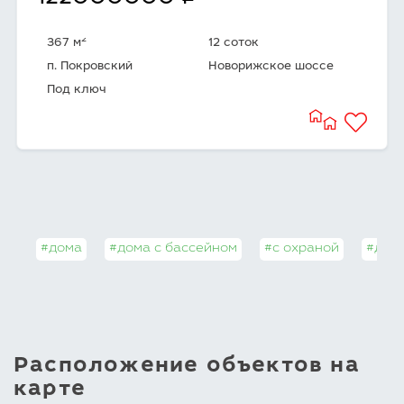
2
367 м
12 соток
п. Покровский
Новорижское шоссе
Под ключ
#дома
#дома с бассейном
#с охраной
#дома
Расположение объектов на
карте