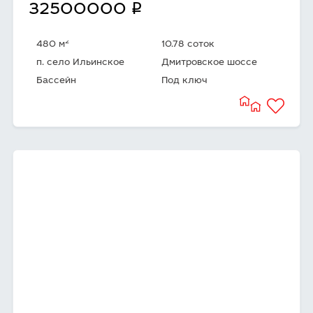
q
32500000
2
480 м
10.78 соток
п. село Ильинское
Дмитровское шоссе
Бассейн
Под ключ