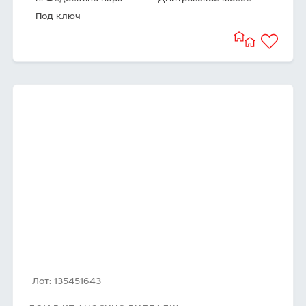
Под ключ
Лот: 135451643