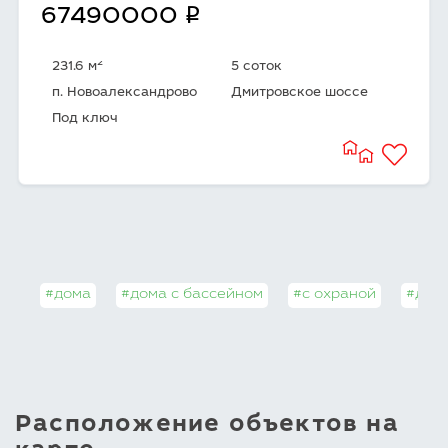
q
67490000
2
231.6 м
5 соток
п. Новоалександрово
Дмитровское шоссе
Под ключ
#дома
#дома с бассейном
#с охраной
#дома
Расположение объектов на