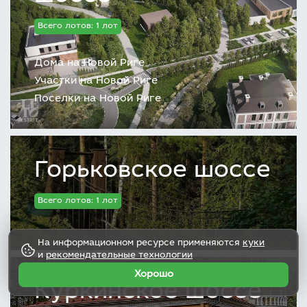
Всего лотов: 1 лот
Дома на Новой Риге
Участки на Новой Риге
Поселки на Новой Риге
Горьковское шоссе
Всего лотов: 1 лот
На информационном ресурсе применяются
куки
и
рекомендательные технологии
Хорошо
Куркинское шоссе