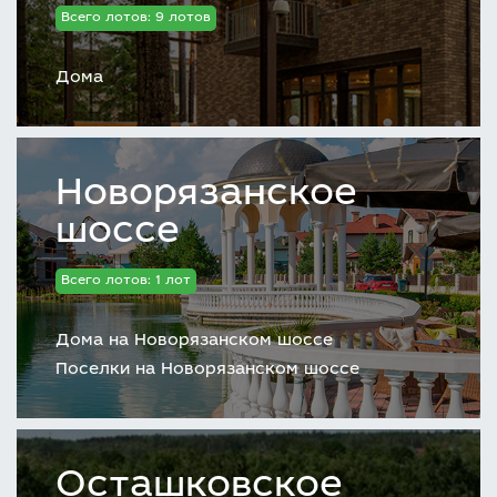
Степаново, Шуколово) – это еще один повод
Всего лотов: 9 лотов
купить таунхаус или взять жилье в ипотеку.
Дома
Новорязанское
шоссе
Всего лотов: 1 лот
Дома на Новорязанском шоссе
Поселки на Новорязанском шоссе
Осташковское