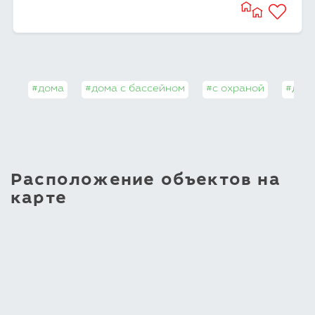
#дома
#дома с бассейном
#с охраной
#дома
Расположение объектов на
карте