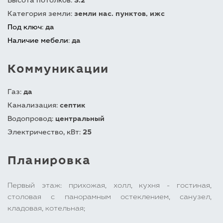
Высота потолков:
3.2
Категория земли:
земли нас. пунктов, ижс
Под ключ
:
да
Наличие мебели
:
да
Коммуникации
Газ:
да
Канализация:
септик
Водопровод:
центральный
Электричество, кВт:
25
Планировка
Первый этаж: прихожая, холл, кухня - гостиная,
столовая с панорамным остеклением, санузел,
кладовая, котельная;