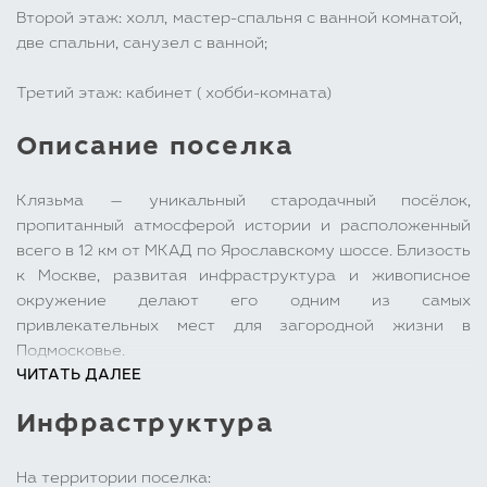
Второй этаж: холл, мастер-спальня с ванной комнатой,
две спальни, санузел с ванной;
Третий этаж: кабинет ( хобби-комната)
Описание поселка
Клязьма — уникальный стародачный посёлок,
пропитанный атмосферой истории и расположенный
всего в 12 км от МКАД по Ярославскому шоссе. Близость
к Москве, развитая инфраструктура и живописное
окружение делают его одним из самых
привлекательных мест для загородной жизни в
Подмосковье.
ЧИТАТЬ ДАЛЕЕ
Одним из главных преимуществ посёлка, является
Инфраструктура
близость ко всем необходимым объектам социальной
инфраструктуры. Здесь расположен санаторий
Клязьма МРиК ФМБА, школы, детские сады, почта,
На территории поселка: