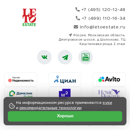
+7 (495) 120-12-48
+7 (499) 110-16-34
info@letoestate.ru
Россия, Московская область,
Дмитровское шоссе, д.Шолохово, ТЦ
Каштановая роща 2 этаж
На информационном ресурсе применяются
куки
и
рекомендательные технологии
Продажа
Аренда
Поселки
Контакты
Наша команда
Инвестиционные предложения
Хорошо
Политика обработки персональных данных