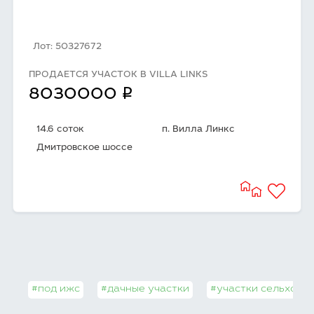
Лот: 50327672
ПРОДАЕТСЯ УЧАСТОК В VILLA LINKS
q
8030000
14.6 соток
п. Вилла Линкс
Дмитровское шоссе
#под ижс
#дачные участки
#участки сельхозн