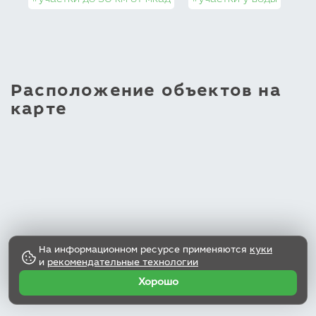
#участки до 30 км от мкад
#участки у воды
#у
Расположение объектов на
карте
На информационном ресурсе применяются
куки
и
рекомендательные технологии
Хорошо