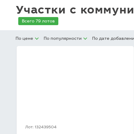
Клуб LETO Estate
Участки с комму
Видеообзоры
Наша команда
Присоединиться
к команде
Всего 79 лотов
Контакты
Отзывы
По цене
По популярности
По дате добавлен
Видеообзоры:
Лот: 132439504