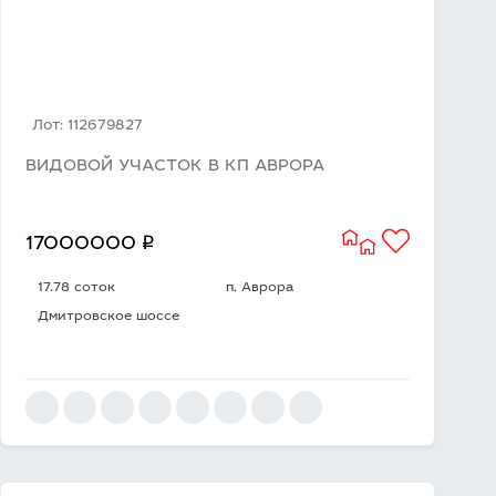
Лот: 112679827
ВИДОВОЙ УЧАСТОК В КП АВРОРА
q
17000000
17.78 соток
п. Аврора
Дмитровское шоссе