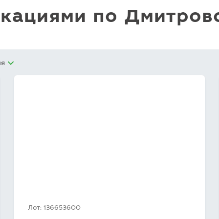
никациями по Дмитров
ия
Лот: 136653600