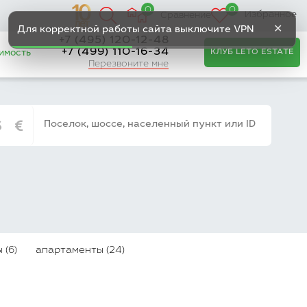
0
0
Избранное
Сравнение
✕
Для корректной работы сайта выключите VPN
+7 (495) 120-12-48
+7 (499) 110-16-34
КЛУБ LETO ESTATE
имость
Перезвоните мне
 (6)
апартаменты (24)