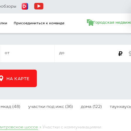
ообзоры
Городская недвиж
елки
Присоединиться к команде
НА КАРТЕ
 мкад (48)
участки под ижс (36)
дома (122)
таунхаусы
итровское шоссе
Участки с коммуникациями