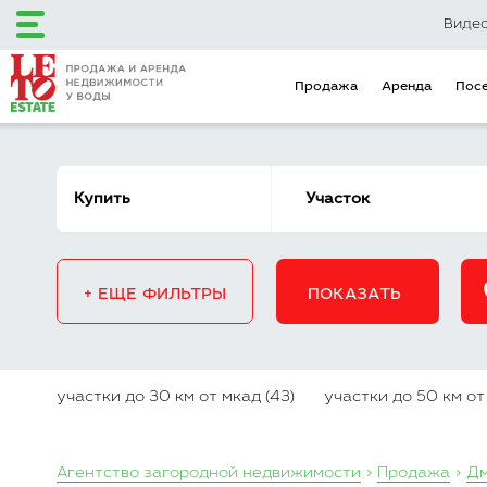
Виде
Продажа
Аренда
Пос
+7 (495) 120-12-48
+7 (499) 110-16-34
+ ЕЩЕ ФИЛЬТРЫ
ПОКАЗАТЬ
Загородный клуб
Эксклюзивные
LETO Estate
предложения
Продажа
Аренда
Поселки
участки до 30 км от мкад (43)
участки до 50 км от
Объекты на карте
Городская недвижимость
Коммерческая недвижимость
Инвестиционные предложения
Агентство загородной недвижимости
Продажа
Дм