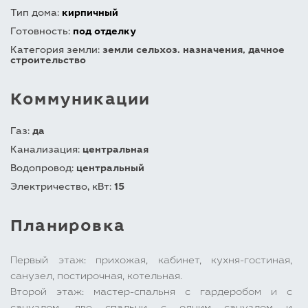
Тип дома:
кирпичный
Готовность:
под отделку
Категория земли:
земли сельхоз. назначения, дачное
строительство
Коммуникации
Газ:
да
Канализация:
центральная
Водопровод:
центральный
Электричество, кВт:
15
Планировка
Первый этаж: прихожая, кабинет, кухня-гостиная,
санузел, постирочная, котельная.
Второй этаж: мастер-спальня с гардеробом и с