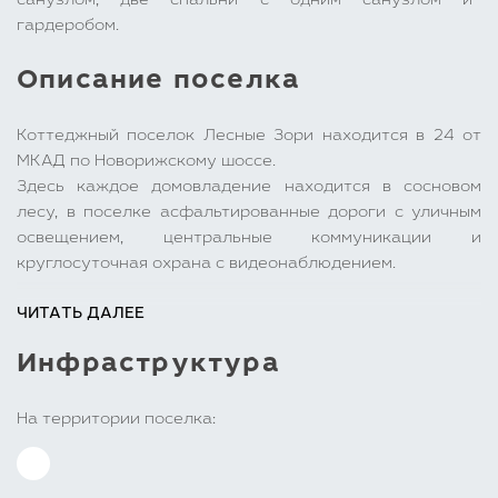
санузлом, две спальни с одним санузлом и
гардеробом.
Описание поселка
Коттеджный поселок Лесные Зори находится в 24 от
МКАД по Новорижскому шоссе.
Здесь каждое домовладение находится в сосновом
лесу, в поселке асфальтированные дороги с уличным
освещением, центральные коммуникации и
круглосуточная охрана с видеонаблюдением.
ЧИТАТЬ ДАЛЕЕ
Поселок находится вблизи развитой инфраструктуры
Новой Риги. В 2 км от поселка Лесные Зори находится
Инфраструктура
престижная международная школа Wunderpark, а в 3
км - Павловская Слобода, где есть гимназия, детские
сады, объекты здравоохранения — вам не нужно будет
На территории поселка:
каждый день возить детей в школу в Москву.
В самом поселке построен теннисный корт.