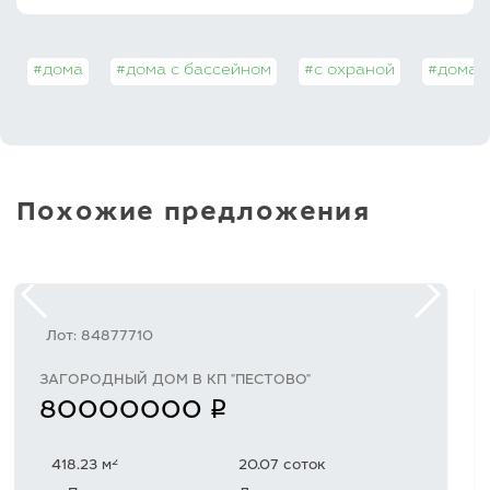
#дома
#дома с бассейном
#с охраной
#дома 
Похожие предложения
Лот: 84877710
ЗАГОРОДНЫЙ ДОМ В КП "ПЕСТОВО"
q
80000000
2
418.23 м
20.07 соток