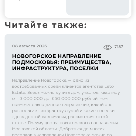
Читайте также:
08 августа 2026
7137
НОВОГОРСКОЕ НАПРАВЛЕНИЕ
ПОДМОСКОВЬЯ: ПРЕИМУЩЕСТВА,
ИНФРАСТРУКТУРА, ПОСЕЛКИ
Направление Новогорска — одно из
востребованных среди клиентов агентства Leto
Estate. Здесь можно купить дом, участок, квартиру
от 9 000 000 до 650 000 000 рублей. Чем
примечательно данное направление, какой оно
располагает инфраструктурой и какие поселки
здесь достойны внимания, рассмотрим в этой
статье. Преимущества новогорского направления
Московской области Добраться до многих
поселков в направлении Новогорска можно по