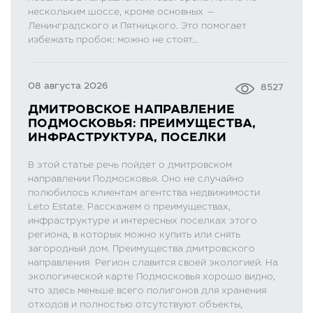
нескольким шоссе, кроме основных —
Ленинградского и Пятницкого. Это помогает
избежать пробок: можно не стоят...
08 августа 2026
8527
ДМИТРОВСКОЕ НАПРАВЛЕНИЕ
ПОДМОСКОВЬЯ: ПРЕИМУЩЕСТВА,
ИНФРАСТРУКТУРА, ПОСЕЛКИ
В этой статье речь пойдет о дмитровском
направлении Подмосковья. Оно не случайно
полюбилось клиентам агентства недвижимости
Leto Estate. Расскажем о преимуществах,
инфраструктуре и интересных поселках этого
региона, в которых можно купить или снять
загородный дом. Преимущества дмитровского
направления Регион славится своей экологией. На
экологической карте Подмосковья хорошо видно,
что здесь меньше всего полигонов для хранения
отходов и полностью отсутствуют объекты,