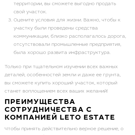
территории, вы сможете выгодно продать
свой участок.
Оцените условия для жизни. Важно, чтобы к
участку были проведены средства
коммуникации, близко располагалось дорога,
отсутствовали промышленные предприятия,
была хорошо развита инфраструктура.
Только при тщательном изучении всех важных
деталей, особенностей земли и даже ее грунта,
вы сможете купить хороший участок, который
станет воплощением всех ваших желаний!
ПРЕИМУЩЕСТВА
СОТРУДНИЧЕСТВА С
КОМПАНИЕЙ LETO ESTATE
Чтобы принять действительно верное решение, о