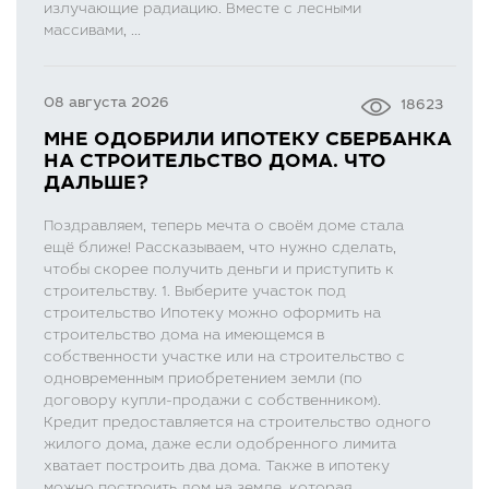
излучающие радиацию. Вместе с лесными
массивами, ...
08 августа 2026
18623
МНЕ ОДОБРИЛИ ИПОТЕКУ СБЕРБАНКА
НА СТРОИТЕЛЬСТВО ДОМА. ЧТО
ДАЛЬШЕ?
Поздравляем, теперь мечта о своём доме стала
ещё ближе! Рассказываем, что нужно сделать,
чтобы скорее получить деньги и приступить к
строительству. 1. Выберите участок под
строительство Ипотеку можно оформить на
строительство дома на имеющемся в
собственности участке или на строительство с
одновременным приобретением земли (по
договору купли-продажи с собственником).
Кредит предоставляется на строительство одного
жилого дома, даже если одобренного лимита
хватает построить два дома. Также в ипотеку