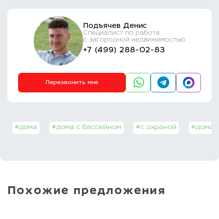
Подъячев Денис
Специалист по работе
с загородной недвижимостью
+7 (499) 288-02-83
Перезвонить мне
#дома
#дома с бассейном
#с охраной
#дома 
Похожие предложения