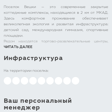
Поселок Вешки — это современные закрытые
коттеджные комплексы, находящиеся в 2 км от МКАД.
Здесь комфортное проживание обеспечивает
великолепная экология и развитая инфраструктура:
детский сад, международная гимназия, спортивные
площадки.
Рядом находятся торгово-развлекательные центры,
ЧИТАТЬ ДАЛЕЕ
такие как «Весна» и Ашан, что позволяет уютно жить на
природе, не лишаясь urban-преимуществ.
Инфраструктура
На территории поселка:
Ваш персональный
менеджер