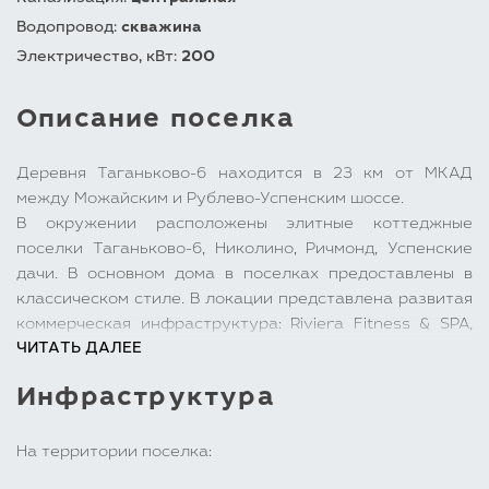
Водопровод:
скважина
Электричество, кВт:
200
Описание поселка
Деревня Таганьково-6 находится в 23 км от МКАД
между Можайским и Рублево-Успенским шоссе.
В окружении расположены элитные коттеджные
поселки Таганьково-6, Николино, Ричмонд, Успенские
дачи. В основном дома в поселках предоставлены в
классическом стиле. В локации представлена развитая
коммерческая инфраструктура: Riviera Fitness & SPA,
ЧИТАТЬ ДАЛЕЕ
Ресторан О’Шалей, Ресторан Chester Ferry, Конный
клуб Янсон, Частная школа «Школа великих открытий»,
Инфраструктура
Средняя общеобразовательная школа имени И. П.
Светловой, Детский сад Эра, Детский сад № 46,
Спортивная школа «Ангелы Плющенко», Теннисный
На территории поселка:
клуб «Tennis Rublevka», Супермаркет Мираторг.