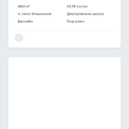
2
480 м
10.78 соток
п. село Ильинское
Дмитровское шоссе
Бассейн
Под ключ