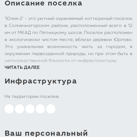
Описание поселка
"Юлия-2" - это уютный охраняемый коттеджный поселок
в Солнечногорском районе, расположенный всего в 12
км от МКАД по Пятницкому шоссе. Поселок расположен
в экологически чистом месте, вблизи деревни Юрлово.
Это уникальная возможность жить за городом, в
окружении первозданной природы, но при этом быть в
непосредственной близости от инфраструктуры.
ЧИТАТЬ ДАЛЕЕ
Поселок застроен двухэтажными таунхаусами с
мансардами и домами в едином архитектурного стиле.
Инфраструктура
Дороги асфальтированы, улицы освещаются в темное
время суток, есть интернет и цифровое телевидение.
На территории поселка есть гостевая парковка,
На территории поселка:
детская площадка, салон красоты, собственный выход в
лес.
КП "Юлия-2" имеет все центральные коммуникации:
магистральный газ, электричество, водопровод,
канализация, покрытие мобильной и интернет связью.
Ваш персональный