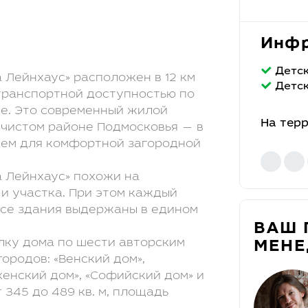
Инфр
Детс
Лейнхаус» расположен в 12 км
Детс
транспортной доступностью по
е. Это современный жилой
На тер
 чистом районе Подмосковья — в
щем для комфортной загородной
 Лейнхаус» похожи на
 и участка. При этом каждый
се здания выдержаны в едином
ВАШ 
лку дома по шести авторским
МЕН
ородов: «Венский дом»,
хенский дом», «Софийский дом» и
 345 до 489 кв. м, площадь