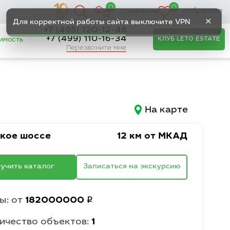
0
0
Избранное
Сравнение
✕
Для корректной работы сайта выключите VPN
+7 (495) 120-12-48
+7 (499) 110-16-34
КЛУБ LETO ESTATE
имость
Перезвоните мне
На карте
кое шоссе
12 км от МКАД
учить каталог
Записаться на экскурсию
q
ы: от
182000000
ичество объектов:
1