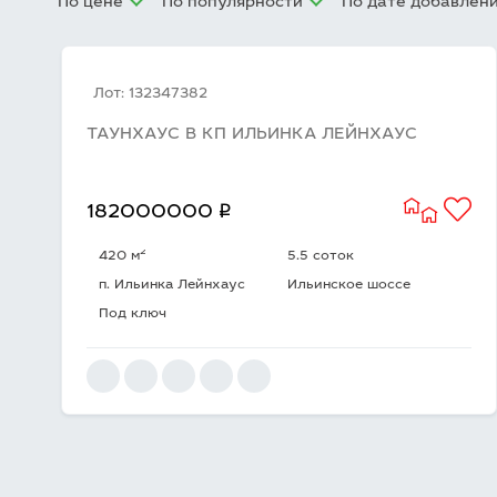
По цене
По популярности
По дате добавлен
Лот: 132347382
ТАУНХАУС В КП ИЛЬИНКА ЛЕЙНХАУС
q
182000000
2
420 м
5.5 соток
п. Ильинка Лейнхаус
Ильинское шоссе
Под ключ