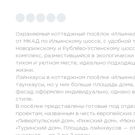
Клуб LETO Estate
Видеообзоры
Наша команда
Присоединиться
к команде
Контакты
Отзывы
Охраняемый коттеджный посёлок «Ильинка 
от МКАД по Ильинскому шоссе, с удобной 
Видеообзоры:
Новорижскому и Рублёво‑Успенскому шосс
комплекс, разместившийся в экологически
тихом и уютном месте, идеально подходя
жизни.
Лэйнхаусы в коттеджном посёлке «Ильинка
таунхаусы, но у них больше площадь дома,
фасад оформлен индивидуально, однако в
стиле.
В посёлке представлены готовые под отде
проектам, названным в честь европейских г
«Ливерпульский дом», «Рижский дом», «Мюн
«Туринский дом». Площадь лэйнхаусов — от