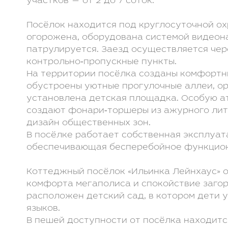
участков — от 2 до 7 соток.
Посёлок находится под круглосуточной ох
огорожена, оборудована системой видеон
патрулируется. Заезд осуществляется чер
контрольно‑пропускные пункты.
На территории посёлка созданы комфортны
обустроены уютные прогулочные аллеи, ор
установлена детская площадка. Особую а
создают фонари‑торшеры из ажурного ли
дизайн общественных зон.
В посёлке работает собственная эксплуат
обеспечивающая бесперебойное функцион
Коттеджный посёлок «Ильинка Лейнхаус» 
комфорта мегаполиса и спокойствие загор
расположен детский сад, в котором дети 
языков.
В пешей доступности от посёлка находит