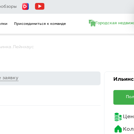
ообзоры
Городская недвиж
елки
Присоединиться к команде
ьинка Лейнхаус
е заявку
Ильинс
Пол
Цен
Кол