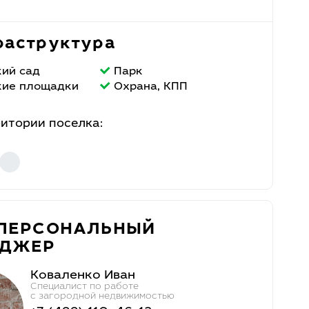
аструктура
кий сад
Парк
кие площадки
Охрана, КПП
ритории поселка:
ПЕРСОНАЛЬНЫЙ
ЕДЖЕР
Коваленко Иван
Специалист по работе
с загородной недвижимостью