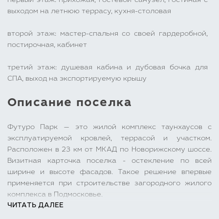
первый этаж: прихожая, гостевой санузел, гостиная с
выходом на летнюю террасу, кухня-столовая
второй этаж: мастер-спальня со своей гардеробной,
постирочная, кабинет
третий этаж: душевая кабина и дубовая бочка для
СПА, выход на экспортируемую крышу
Описание поселка
Футуро Парк — это жилой комплекс таунхаусов с
эксплуатируемой кровлей, террасой и участком.
Расположен в 23 км от МКАД по Новорижскому шоссе.
Визитная карточка поселка - остекление по всей
ширине и высоте фасадов. Такое решение впервые
применяется при строительстве загородного жилого
комплекса в Подмосковье.
ЧИТАТЬ ДАЛЕЕ
Территория поселка полностью огорожена,
охраняется, установлено видеонаблюдение,